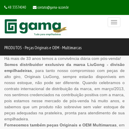
48 3357.4040
contato@gama-sc.com.br
Toggle
navigati
PRODUTOS - Peças Originais e OEM - Multimarcas
Há mais de 33 anos temos a convivência diária com pós-venda!
Somos distribuidor exclusivo da marca LiuGong - divisão
empilhadeiras
, para tanto nosso compromisso com peças de
alto giro, Originais LiuGong, sempre estarão disponíveis em
nosso estoque, não pode ser diferente. Quando celebramos o
contrato internacional de distribuição da marca, em março/2013,
nos sentimos credenciados na contribuição positiva com a marca,
pois estamos nesse mercado de pós-venda há muito anos, e
sabemos que um produto não sobrevive sem valer estoque de
peças adequadas na prateleira, pronta para atendimento de sua
empilhadeira.
Fornecemos também peças Originais e OEM Multimarcas
, em